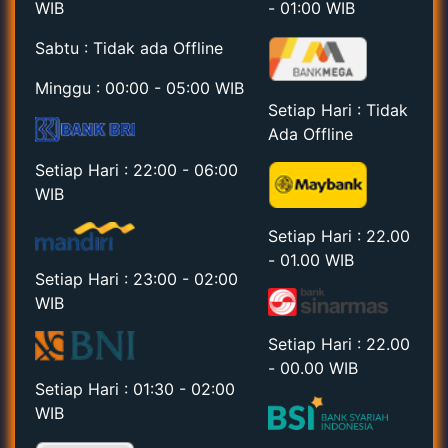
- 01:00 WIB
WIB
Sabtu : Tidak ada Offline
Minggu : 00:00 - 05:00 WIB
Setiap Hari : Tidak
Ada Offline
Setiap Hari : 22:00 - 06:00
WIB
Setiap Hari : 22.00
- 01.00 WIB
Setiap Hari : 23:00 - 02:00
WIB
Setiap Hari : 22.00
- 00.00 WIB
Setiap Hari : 01:30 - 02:00
WIB