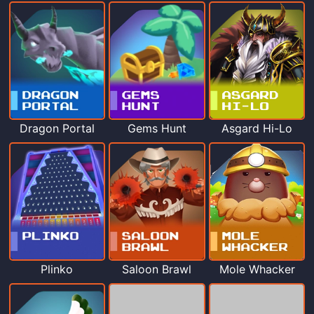
Dragon Portal
Gems Hunt
Asgard Hi-Lo
Plinko
Saloon Brawl
Mole Whacker