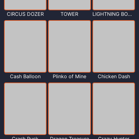
CIRCUS DOZER
TOWER
LIGHTNING BOMB
Cash Balloon
Plinko of Mine
Chicken Dash
Crash Puck
Dragon Treasure
Crazy Hunter