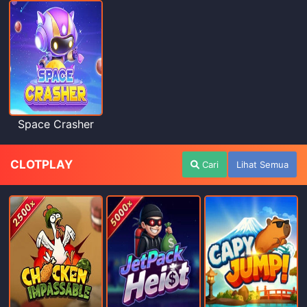
Space Crasher
CLOTPLAY
Cari
Lihat Semua