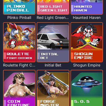
Plinko Pinball
Red Light Green Light
Haunted Haven
Roulette Fight Chicken
Initial Bet
Shogun Empire